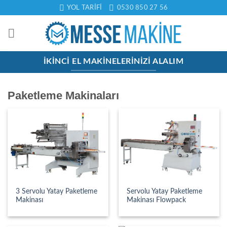
İçeriğe
YOL TARIFI
0530 850 27 56
atla
İKINCI EL MAKINELERINIZI ALALIM
Paketleme Makinaları
3 Servolu Yatay Paketleme
Servolu Yatay Paketleme
Makinası
Makinası Flowpack