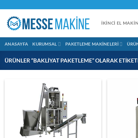
İçeriğe
atla
İKINCI EL MAKI
ANASAYFA
KURUMSAL
PAKETLEME MAKINELERI
ÜRÜ
ÜRÜNLER “BAKLIYAT PAKETLEME” OLARAK ETIKET