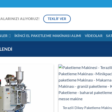
NALARINIZI ALIYORUZ!
TEKLIF VER
NLER
İKINCI EL PAKETLEME MAKINASI ALIMI
VIDEOLAR
SA
LENDI
Terazili Dikey Paketleme Makin