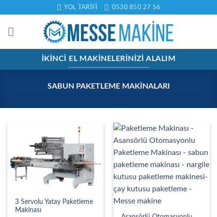
İçeriğe
YOL TARIFI
0530 850 27 56
atla
İKINCI EL MAKINELERINIZI ALALIM
SABUN PAKETLEME MAKINALARI
3 Servolu Yatay Paketleme
Makinası