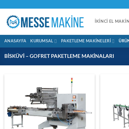
İçeriğe
atla
İKINCI EL MAKI
ANASAYFA
KURUMSAL
PAKETLEME MAKINELERI
ÜRÜ
BISKÜVI – GOFRET PAKETLEME MAKINALARI