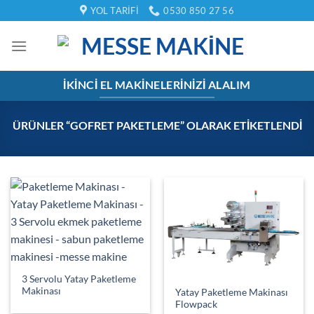
İçeriğe
YOL TARIFI
0530 850 27 56
atla
İKINCI EL MAKINELERINIZI ALALIM
ÜRÜNLER “GOFRET PAKETLEME” OLARAK ETIKETLENDI
3 Servolu Yatay Paketleme
Makinası
Yatay Paketleme Makinası
Flowpack